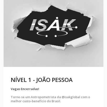
OA
NÍVEL 1 - MACEIÓ
Vagas Encerradas!
akglobal com o
Torne-se um Antropometrista da @is
melhor custo-benefício do Brasil.