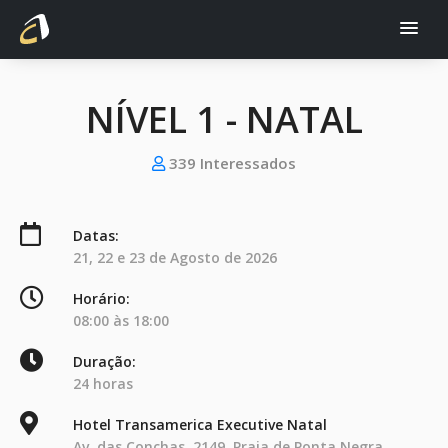
NÍVEL 1 - NATAL
339 Interessados
Datas:
21, 22 e 23 de Agosto de 2026
Horário:
08:00 às 18:00
Duração:
24 horas
Hotel Transamerica Executive Natal
Av. das Conchas, 2149, Praia de Ponta Negra,