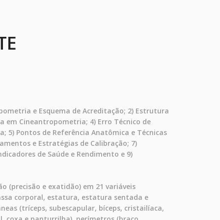
TE
pometria e Esquema de Acreditação; 2) Estrutura
ica em Cineantropometria; 4) Erro Técnico de
ca; 5) Pontos de Referência Anatômica e Técnicas
amentos e Estratégias de Calibração; 7)
ndicadores de Saúde e Rendimento e 9)
 (precisão e exatidão) em 21 variáveis
ssa corporal, estatura, estatura sentada e
eas (tríceps, subescapular, bíceps, cristailíaca,
, coxa e panturrilha), perímetros (braço