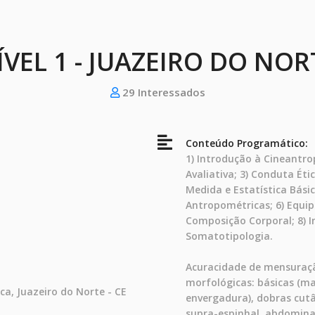
ÍVEL 1 - JUAZEIRO DO NOR
29 Interessados
Conteúdo Programático:
1) Introdução à Cineantro
Avaliativa; 3) Conduta Ét
Medida e Estatística Bási
Antropométricas; 6) Equip
Composição Corporal; 8) I
Somatotipologia.
Acuracidade de mensuração
morfológicas: básicas (ma
ca, Juazeiro do Norte - CE
envergadura), dobras cutân
supra-espinhal, abdominal