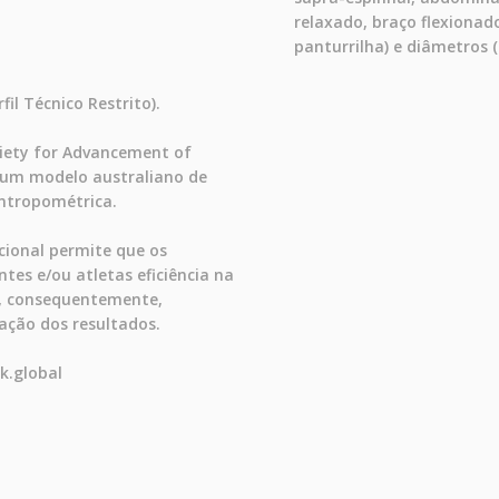
relaxado, braço flexionado
panturrilha) e diâmetros (
il Técnico Restrito).
ciety for Advancement of
 um modelo australiano de
ntropométrica.
cional permite que os
es e/ou atletas eficiência na
, consequentemente,
ação dos resultados.
k.global