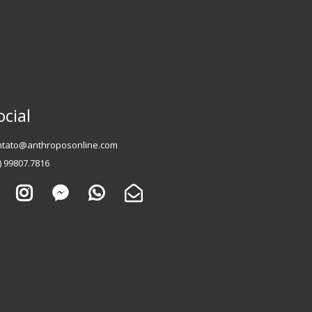
ocial
ntato@anthroposonline.com
) 99807.7816