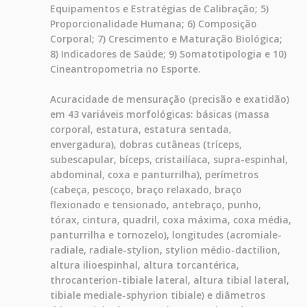
Equipamentos e Estratégias de Calibração; 5)
Proporcionalidade Humana; 6) Composição
Corporal; 7) Crescimento e Maturação Biológica;
8) Indicadores de Saúde; 9) Somatotipologia e 10)
Cineantropometria no Esporte.
Acuracidade de mensuração (precisão e exatidão)
em 43 variáveis morfológicas: básicas (massa
corporal, estatura, estatura sentada,
envergadura), dobras cutâneas (tríceps,
subescapular, bíceps, cristailíaca, supra-espinhal,
abdominal, coxa e panturrilha), perímetros
(cabeça, pescoço, braço relaxado, braço
flexionado e tensionado, antebraço, punho,
tórax, cintura, quadril, coxa máxima, coxa média,
panturrilha e tornozelo), longitudes (acromiale-
radiale, radiale-stylion, stylion médio-dactilion,
altura ilioespinhal, altura torcantérica,
throcanterion-tibiale lateral, altura tibial lateral,
tibiale mediale-sphyrion tibiale) e diâmetros