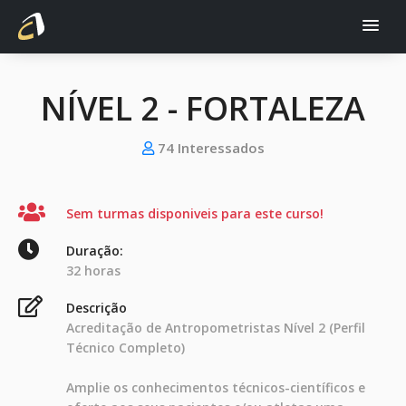
NÍVEL 2 - FORTALEZA
74 Interessados
Sem turmas disponiveis para este curso!
Duração:
32 horas
Descrição
Acreditação de Antropometristas Nível 2 (Perfil
Técnico Completo)
Amplie os conhecimentos técnicos-científicos e